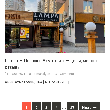
Lampa — Позняки, Ахматовой — цены, меню и
отзывы
16.08.2021
dimakalyan
Comment
Анны Ахматовой, 16А | м. Позняки
[...]
Posts
1
2
3
4
…
27
Next