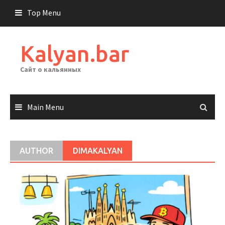
Skip
Top Menu
to
content
Kalyan.bar
Сайт о кальянных
Main Menu
AUTHOR
DIMAKALYAN