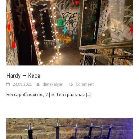
Hardy — Киев
24.09.2021
dimakalyan
Comment
Бессарабская пл., 2 | м. Театральная
[...]