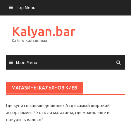
Skip
Top Menu
to
content
Kalyan.bar
Сайт о кальянных
Main Menu
МАГАЗИНЫ КАЛЬЯНОВ КИЕВ
Где купить кальян дешевле? А где самый широкий
ассортимент? Есть ли магазины, где можно еще и
покурить кальян?