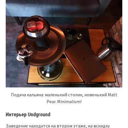
Подача кальяна: маленький столик, новенький Matt
Pear. Minimalism!
Интерьер Undground
Заведение находится на втором этаже, на вскидку