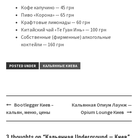
Кофе капучино — 45 грн
Пиво «Корона» — 65 грн
Крафтовые лимонады — 60 грн
Китайский чай «Те Гуан Инь» — 100 грн
Собственные (фирменные) алкогольные
коктейли — 160 грн
POSTED UNDER
КАЛЬЯННЫЕ КИЕВА
Post
Bootlegger Киев –
Кальянная Опиум Лаунж —
navigation
кальян, меню, цены
Opium Lounge Киев
3 thoughts on “
Кальянная Underground — Киев
”