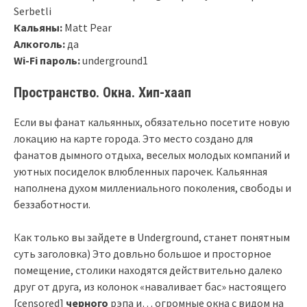
Serbetli
Кальяны:
Matt Pear
Алкоголь:
да
Wi-Fi пароль:
underground1
Пространство. Окна. Хип-хаап
Если вы фанат кальянных, обязательно посетите новую
локацию на карте города. Это место создано для
фанатов дымного отдыха, веселых молодых компаний и
уютных посиделок влюбленных парочек. Кальянная
наполнена духом миллениального поколения, свободы и
беззаботности.
Как только вы зайдете в Underground, станет понятным
суть заголовка) Это довльно большое и просторное
помещение, столики находятся действительно далеко
друг от друга, из колонок «наваливает бас» настоящего
[censored]
черного
рэпа и… огромные окна с видом на