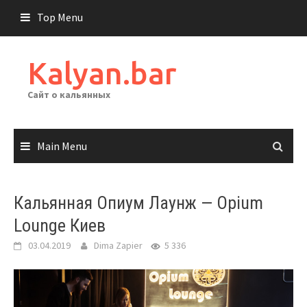
Skip
Top Menu
to
content
Kalyan.bar
Сайт о кальянных
Main Menu
Кальянная Опиум Лаунж — Opium
Lounge Киев
03.04.2019
Dima Zapier
5 336