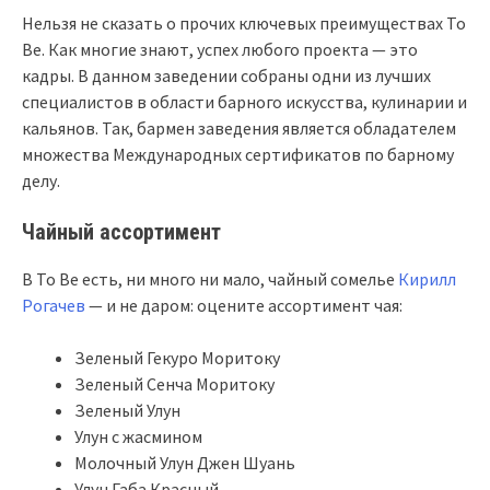
Нельзя не сказать о прочих ключевых преимуществах To
Be. Как многие знают, успех любого проекта — это
кадры. В данном заведении собраны одни из лучших
специалистов в области барного искусства, кулинарии и
кальянов. Так, бармен заведения является обладателем
множества Международных сертификатов по барному
делу.
Чайный ассортимент
В To Be есть, ни много ни мало, чайный сомелье
Кирилл
Рогачев
— и не даром: оцените ассортимент чая:
Зеленый Гекуро Моритоку
Зеленый Сенча Моритоку
Зеленый Улун
Улун с жасмином
Молочный Улун Джен Шуань
Улун Габа Красный