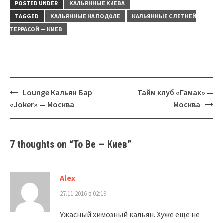
POSTED UNDER
КАЛЬЯННЫЕ КИЕВА
TAGGED
КАЛЬЯННЫЕ НА ПОДОЛЕ
КАЛЬЯННЫЕ С ЛЕТНЕЙ
ТЕРРАСОЙ — КИЕВ
Post
Lounge Кальян Бар
Тайм клуб «Гамак» —
navigation
«Joker» — Москва
Москва
7 thoughts on “
To Be — Киев
”
Alex
27.11.2016 в 02:19
Ужасный химозный кальян. Хуже ещё не