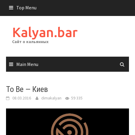
Skip
Top Menu
to
content
Kalyan.bar
Сайт о кальянных
Main Menu
To Be — Киев
08.03.2016
dimakalyan
59 335