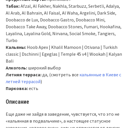
Табак:
Afzal, Al Fakher, Nakhla, Starbuzz, Serbetli, Adalya,
Al Arab, Al Bahrain, Al Faisal, Al Waha, Argelini, Dark Side,
Doobacco de Lux, Doobacco Gastro, Doobacco Mini,
Doobacco Take Away, Doobacco Stones, Fumari, Hookafina,
Layalina, Layalina Gold, Nirvana, Social Smoke, Tangiers,
Turbo
Кальяны:
Hoob Apex | Khalil Mamoon | Otivana | Turkish
classic | Dschinni | Egeglas | Temple 45 v4 | Wookah | Kalyan
Bali
Алкоголь:
широкий выбор
Летняя терраса:
да, (смотреть все
кальянные в Киеве с
летней террасой
)
Парковка:
есть
Описание
Еще даже не зайдя в заведение, чувствуется, что это не
«кальянная в подвальчике», а настоящее статусное
заведение, которое очень сильно отличается от других