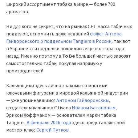
широкий ассортимент табака в мире — более 700
ароматов.
Ни для кого не секрет, что на рынках СНГ масса табачных
подделок, вспомнить даже недавний
сюжет Антона
Гайворонского о поддельном Tangiers в России
, так вот
в Украине эти подделки появились ещё полтора года
назад. Именно поэтому в
To Be
большей частью завозят
самостоятельно табак, покупая напрямую у
производителей.
Кальянщики здесь лично знакомы со многими
ключевыми фигурами в мировой кальянной индустрии
— уже упоминавшимся
Антоном Гайворонским
,
создателем кальянов Otivana
Иваном Батановым
,
Эриком Хоффманом — основателем марки табака
Tangiers.
В феврале 2016 года
здесь представлял свой
мастер-класс
Сергей Путков
.