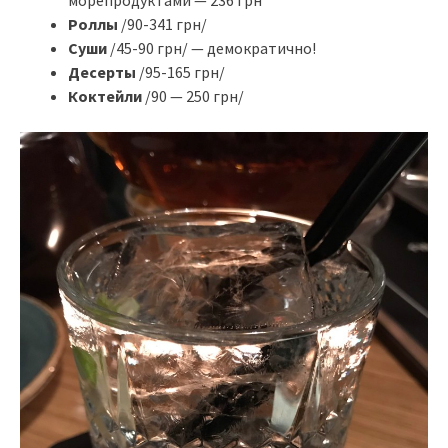
морепродуктами — 236 грн
Роллы
/90-341 грн/
Суши
/45-90 грн/ — демократично!
Десерты
/95-165 грн/
Коктейли
/90 — 250 грн/