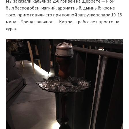
Мы заказали кальян за 250 гривен на Щербете — и он
был бесподобен: мягкий, ароматный, дымный; кроме
того, приготовили его при полной загрузке зала за 10-15
минут! Бренд кальянов — Karma — работает просто на
«ура»: