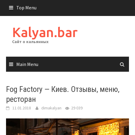
Skip
Top Menu
to
content
Kalyan.bar
Сайт о кальянных
Main Menu
Fog Factory — Киев. Отзывы, меню,
ресторан
11.01.2018
dimakalyan
29 039