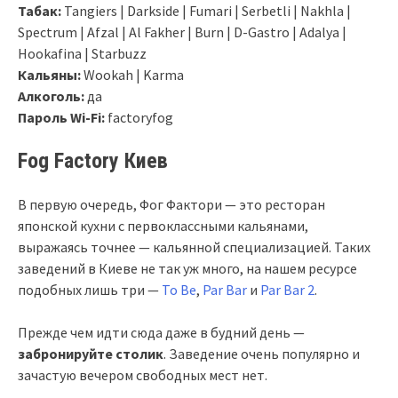
Табак:
Tangiers | Darkside | Fumari | Serbetli | Nakhla |
Spectrum | Afzal | Al Fakher | Burn | D-Gastro | Adalya |
Hookafina | Starbuzz
Кальяны:
Wookah | Karma
Алкоголь:
да
Пароль Wi-Fi:
factoryfog
Fog Factory Киев
В первую очередь, Фог Фактори — это ресторан
японской кухни с первоклассными кальянами,
выражаясь точнее — кальянной специализацией. Таких
заведений в Киеве не так уж много, на нашем ресурсе
подобных лишь три —
To Be
,
Par Bar
и
Par Bar 2
.
Прежде чем идти сюда даже в будний день —
забронируйте столик
. Заведение очень популярно и
зачастую вечером свободных мест нет.