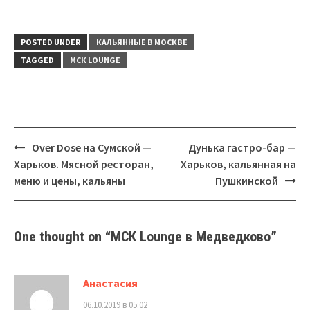
POSTED UNDER
КАЛЬЯННЫЕ В МОСКВЕ
TAGGED
МСК LOUNGE
Post
Over Dose на Сумской —
Дунька гастро-бар —
navigation
Харьков. Мясной ресторан,
Харьков, кальянная на
меню и цены, кальяны
Пушкинской
One thought on “
МСК Lounge в Медведково
”
Анастасия
06.10.2019 в 05:02