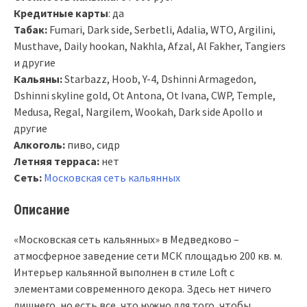
Кредитные карты
: да
Табак:
Fumari, Dark side, Serbetli, Adalia, WTO, Argilini,
Musthave, Daily hookan, Nakhla, Afzal, Al Fakher, Tangiers
и другие
Кальяны:
Starbazz, Hoob, Y-4, Dshinni Armagedon,
Dshinni skyline gold, Ot Antona, Ot Ivana, CWP, Temple,
Medusa, Regal, Nargilem, Wookah, Dark side Apollo и
другие
Алкоголь:
пиво, сидр
Летняя терраса:
нет
Сеть:
Московская сеть кальянных
Описание
«Московская сеть кальянных» в Медведково –
атмосферное заведение сети МСК площадью 200 кв. м.
Интерьер кальянной выполнен в стиле Loft с
элементами современного декора. Здесь нет ничего
лишнего, но есть все, что нужно для того, чтобы