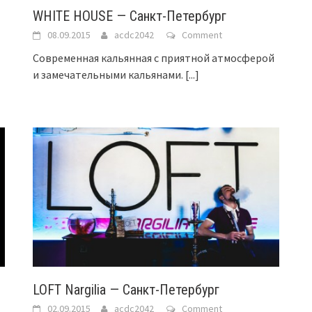
WHITE HOUSE — Санкт-Петербург
08.09.2015
acdc2042
Comment
Современная кальянная с приятной атмосферой
и замечательными кальянами.
[...]
LOFT Nargilia — Санкт-Петербург
02.09.2015
acdc2042
Comment