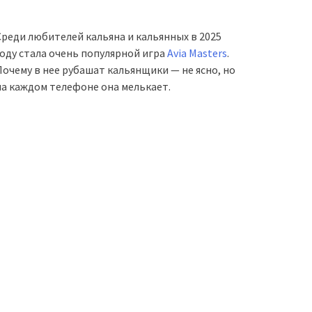
Среди любителей кальяна и кальянных в 2025
году стала очень популярной игра
Avia Masters
.
Почему в нее рубашат кальянщики — не ясно, но
на каждом телефоне она мелькает.