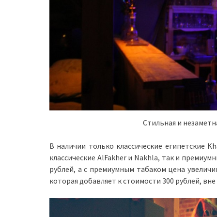
Стильная и незаметн
В наличии только классические египетские Kh
классические AlFakher и Nakhla, так и премиумн
рублей, а с премиумным табаком цена увеличив
которая добавляет к стоимости 300 рублей, вне