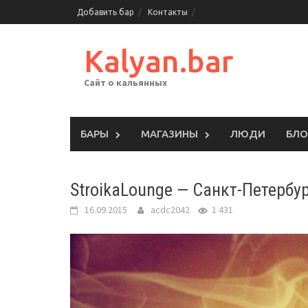
Skip
Добавить бар
Контакты
to
content
Kalyan.bar
Сайт о кальянных
БАРЫ
МАГАЗИНЫ
ЛЮДИ
БЛО
StroikaLounge — Санкт-Петербу
16.09.2015
acdc2042
1 431