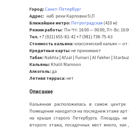
Город:
Санкт-Петербург
Адрес:
наб. реки Карповки 5\П
Ближайшее метро:
Петроградская
(410 м)
Режим работы:
Пн-Чт: 16:00 — 00:00, Пт-Вс: 16:0
Тел.
+7 (921) 655-82-42 +7 (981) 738-75-63
Стоимость кальяна:
классический кальян — от 
Кредитные карты:
не принимают
Табак:
Nakhla | Afzal | Fumari | Al Fakher | Starbu
Кальяны:
Khalil Mamoon
Алкоголь:
да
Летняя терраса:
нет
О
писание
Кальянная расположилась в самом центре 
Помещение находится на последнем этаже арт 
на крыши старого Петербурга. Площадь не 
второго этажа, посадочных мест много, как