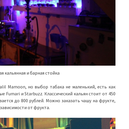
ая кальянная и барная стойка
alil Mamoon, но выбор табака не маленький, есть как
ые Fumari и Starbuzz. Классический кальян стоит от 450
ается до 800 рублей. Можно заказать чашу на фрукте,
 зависимости от фрукта.