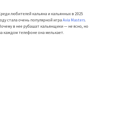
Среди любителей кальяна и кальянных в 2025
году стала очень популярной игра
Avia Masters
.
Почему в нее рубашат кальянщики — не ясно, но
на каждом телефоне она мелькает.