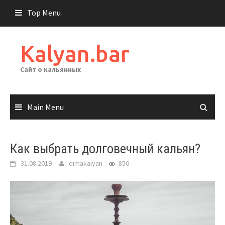
Skip
Top Menu
to
content
Kalyan.bar
Сайт о кальянных
Main Menu
Как выбрать долговечный кальян?
31.08.2019
dimakalyan
856