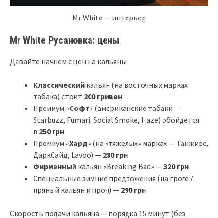
Mr White — интерьер
Mr White Русановка: цены
Давайте начнем с цен на кальяны:
Классический
кальян (на восточных марках
табака) стоит
200 гривен
Преимум «
Софт
» (американские табаки —
Starbuzz, Fumari, Social Smoke, Haze) обойдется
в
250 грн
Премиум «
Хард
» (на «тяжелых» марках — Танжирс,
ДаркСайд, Lavoo) —
280 грн
Фирменный
кальян «Breaking Bad» —
320 грн
Специальные зимние предложения (на гроге /
пряный кальян и проч) —
290 грн
Скорость подачи кальяна — порядка 15 минут (без