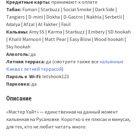
Кредитные карты:
принимают к оплате
Табак:
Fumari | Starbuzz | Social Smoke | Dark Side |
Tangiers | D-mini | Dokha | D-Gastro | Nakhla | Serbetli |
Adalya | Afzal | Al Fakher | Fasil
Кальяны:
Amy SS | Karma | Starbuzz | Embery | SD hookah
| Khalil Mamoon | Matt Pear | Easy Blow | Wood hookah |
Sky hookah
Алкоголь:
да
Летняя терраса:
да (смотрите также все
кальянные
Киева с летней террасой
)
Пароль к Wi-Fi:
letshook123
Парковка:
да
Описание
«Мистер Уайт» — единственная на данный момент
кальянная на Русановке. Коротко о ее плюсах и минусах,
для тех, кто не любит читать много: