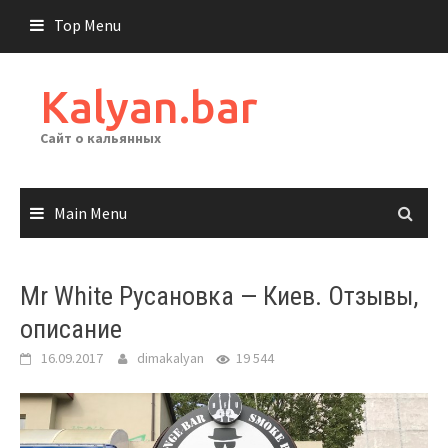
Skip
Top Menu
to
content
Kalyan.bar
Сайт о кальянных
Main Menu
Mr White Русановка — Киев. Отзывы,
описание
16.09.2017
dimakalyan
19 544