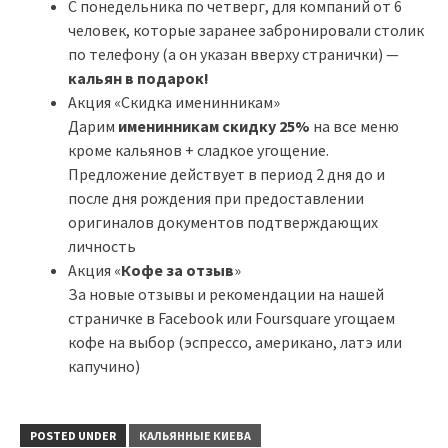
С понедельника по четверг, для компаний от 6
человек, которые заранее забронировали столик
по телефону (а он указан вверху странички) —
кальян в подарок!
Акция «Скидка именинникам»
Дарим
именинникам скидку 25%
на все меню
кроме кальянов + сладкое угощение.
Предложение действует в период 2 дня до и
после дня рождения при предоставлении
оригиналов документов подтверждающих
личность
Акция «
Кофе за отзыв
»
За новые отзывы и рекомендации на нашей
страничке в Facebook или Foursquare угощаем
кофе на выбор (эспрессо, американо, латэ или
капучино)
POSTED UNDER
КАЛЬЯННЫЕ КИЕВА