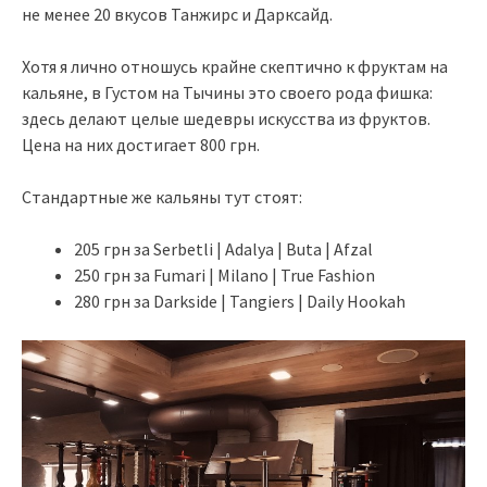
не менее 20 вкусов Танжирс и Дарксайд.
Хотя я лично отношусь крайне скептично к фруктам на
кальяне, в Густом на Тычины это своего рода фишка:
здесь делают целые шедевры искусства из фруктов.
Цена на них достигает 800 грн.
Стандартные же кальяны тут стоят:
205 грн за Serbetli | Adalya | Buta | Afzal
250 грн за Fumari | Milano | True Fashion
280 грн за Darkside | Tangiers | Daily Hookah