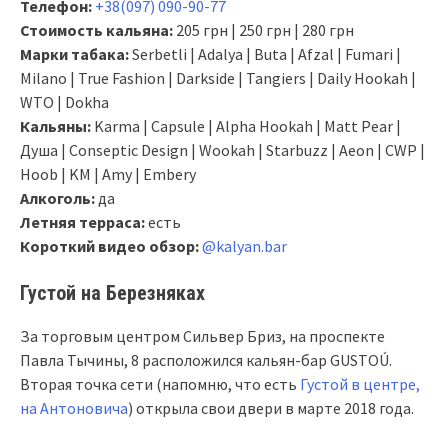
Телефон:
+38(097) 090-90-77
Стоимость кальяна:
205 грн | 250 грн | 280 грн
Марки табака:
Serbetli | Adalya | Buta | Afzal | Fumari |
Milano | True Fashion | Darkside | Tangiers | Daily Hookah |
WTO | Dokha
Кальяны:
Karma | Capsule | Alpha Hookah | Matt Pear |
Душа | Conseptic Design | Wookah | Starbuzz | Aeon | CWP |
Hoob | KM | Amy | Embery
Алкоголь:
да
Летняя терраса:
есть
Короткий видео обзор:
@kalyan.bar
Густой на Березняках
За торговым центром Сильвер Бриз, на проспекте
Павла Тычины, 8 расположился кальян-бар GUSTOÚ.
Вторая точка сети (напомню, что есть
Густой в центре,
на Антоновича
) открыла свои двери в марте 2018 года.