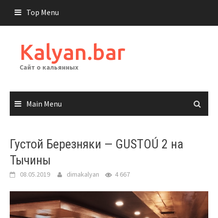
Skip
Top Menu
to
content
Kalyan.bar
Сайт о кальянных
Main Menu
Густой Березняки — GUSTOÚ 2 на
Тычины
08.05.2019
dimakalyan
4 667