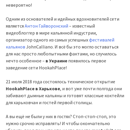
невероятно!
Одним из основателей и идейных вдохновителей сети
является
Антон Гайворонский
– известный
видеоблоггер в мире кальянной индустрии,
организатор одного из самых успешных
фестивалей
кальянов
JohnCalliano. И всё бы это могло оставаться
для нас просто любопытными фактами, но случилось
нечто особенное –
в Украине
появилось первое
заведение сети HookahPlace!
21 июля 2018 года состоялось техническое открытие
HookahPlace в Харькове
, и вот уже почти полгода они
забивают дымные кальяны и готовят классные коктейли
для харьковчан и гостей первой столицы.
А вы ещё не были у них в гостях? Стоп-стоп-стоп, это
нужно срочно исправлять! И чтобы окончательно