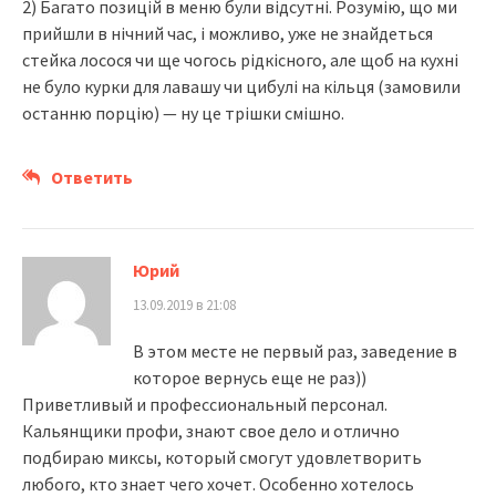
2) Багато позицій в меню були відсутні. Розумію, що ми
прийшли в нічний час, і можливо, уже не знайдеться
стейка лосося чи ще чогось рідкісного, але щоб на кухні
не було курки для лавашу чи цибулі на кільця (замовили
останню порцію) — ну це трішки смішно.
Ответить
Юрий
13.09.2019 в 21:08
В этом месте не первый раз, заведение в
которое вернусь еще не раз))
Приветливый и профессиональный персонал.
Кальянщики профи, знают свое дело и отлично
подбираю миксы, который смогут удовлетворить
любого, кто знает чего хочет. Особенно хотелось