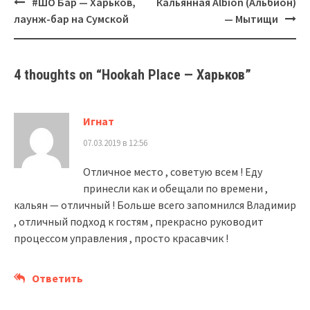
#ШО Бар — Харьков,
Кальянная Albion (Альбион)
navigation
лаунж-бар на Сумской
— Мытищи
4 thoughts on “
Hookah Place — Харьков
”
Игнат
07.03.2019 в 12:56
Отличное место , советую всем ! Еду
принесли как и обещали по времени ,
кальян — отличный ! Больше всего запомнился Владимир
, отличный подход к гостям , прекрасно руководит
процессом управления , просто красавчик !
Ответить