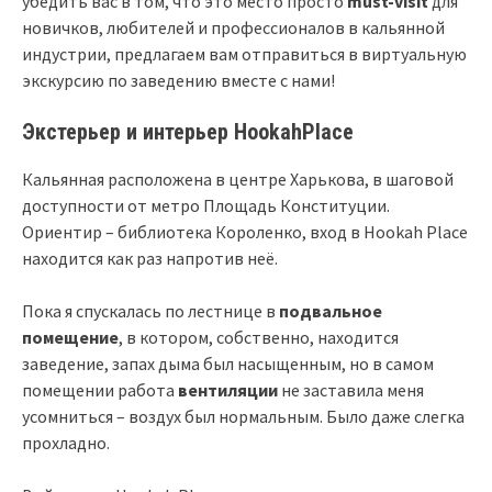
убедить вас в том, что это место просто
must-visit
для
новичков, любителей и профессионалов в кальянной
индустрии, предлагаем вам отправиться в виртуальную
экскурсию по заведению вместе с нами!
Экстерьер и интерьер
HookahPlace
Кальянная расположена в центре Харькова, в шаговой
доступности от метро Площадь Конституции.
Ориентир – библиотека Короленко, вход в Hookah Place
находится как раз напротив неё.
Пока я спускалась по лестнице в
подвальное
помещение
, в котором, собственно, находится
заведение, запах дыма был насыщенным, но в самом
помещении работа
вентиляции
не заставила меня
усомниться – воздух был нормальным. Было даже слегка
прохладно.