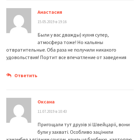
Анастасия
15.05.2019 в 19:16
Были у вас дважды) кухня супер,
атмосфера тоже! Но кальяны
отвратительные. Оба раза не получили никакого
удовольствия! Портит все впечатление от заведения
Ответить
Оксана
11.07.2019 в 10:43
Пригощали тут друзів зі Швейцарії, вони
були у захваті. Особливо зацінили
камамбер з ягідним соусом, крильця барбекю, картоплю