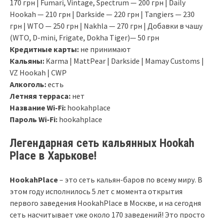
170 грн | Fumari, Vintage, Spectrum — 200 грн | Daily
Hookah — 210 грн | Darkside — 220 грн | Tangiers — 230
грн | WTO — 250 грн | Nakhla — 270 грн | Добавки в чашу
(WTO, D-mini, Frigate, Dokha Tiger)— 50 грн
Кредитные карты:
не принимают
Кальяны:
Karma | MattPear | Darkside | Mamay Customs |
VZ Hookah | CWP
Алкоголь:
есть
Летняя терраса:
нет
Название Wi-Fi:
hookahplace
Пароль Wi-Fi:
hookahplace
Легендарная сеть кальянных Hookah
Place в Харькове!
HookahPlace
– это сеть кальян-баров по всему миру. В
этом году исполнилось 5 лет с момента открытия
первого заведения HookahPlace в Москве, и на сегодня
сеть насчитывает уже около 170 заведений! Это просто