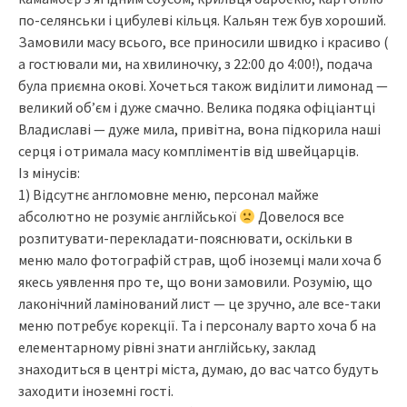
по-селянськи і цибулеві кільця. Кальян теж був хороший.
Замовили масу всього, все приносили швидко і красиво (
а гостювали ми, на хвилиночку, з 22:00 до 4:00!), подача
була приємна окові. Хочеться також виділити лимонад —
великий об’єм і дуже смачно. Велика подяка офіціантці
Владиславі — дуже мила, привітна, вона підкорила наші
серця і отримала масу компліментів від швейцарців.
Із мінусів:
1) Відсутнє англомовне меню, персонал майже
абсолютно не розуміє англійської
Довелося все
розпитувати-перекладати-пояснювати, оскільки в
меню мало фотографій страв, щоб іноземці мали хоча б
якесь уявлення про те, що вони замовили. Розумію, що
лаконічний ламінований лист — це зручно, але все-таки
меню потребує корекції. Та і персоналу варто хоча б на
елементарному рівні знати англійську, заклад
знаходиться в центрі міста, думаю, до вас чатсо будуть
заходити іноземні гості.