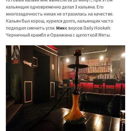
кальянщик одновременно делал 3 кальяна. Его
многозадачность никак не отразилась на качестве.
Кальян был хорош, курился долго, кальянщик часто
подходил сменить угли.
Микс
вкусов Daily Hookah:
Черничный крамбл и Оранжина с щепоткой Мяты.