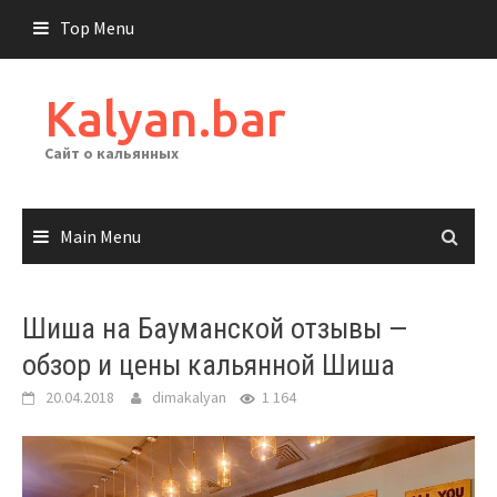
Skip
Top Menu
to
content
Kalyan.bar
Сайт о кальянных
Main Menu
Шиша на Бауманской отзывы —
обзор и цены кальянной Шиша
20.04.2018
dimakalyan
1 164