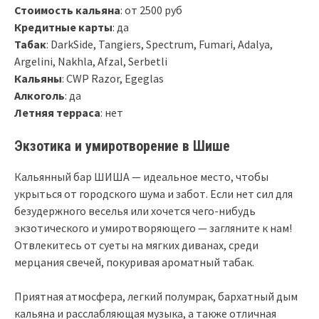
Стоимость кальяна
: от 2500 руб
Кредитные карты
: да
Табак
: DarkSide, Tangiers, Spectrum, Fumari, Adalya,
Argelini, Nakhla, Afzal, Serbetli
Кальяны
: CWP Razor, Egeglas
Алкоголь
: да
Летняя терраса
: нет
Экзотика и умиротворение в Шише
Кальянный бар ШИША — идеальное место, чтобы
укрыться от городского шума и забот. Если нет сил для
безудержного веселья или хочется чего-нибудь
экзотического и умиротворяющего — загляните к нам!
Отвлекитесь от суеты на мягких диванах, среди
мерцания свечей, покуривая ароматный табак.
Приятная атмосфера, легкий полумрак, бархатный дым
кальяна и расслабляющая музыка, а также отличная