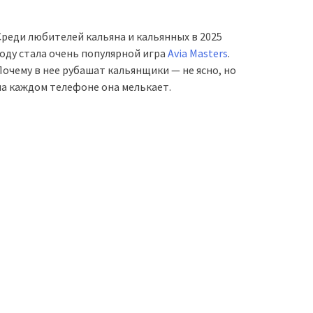
Среди любителей кальяна и кальянных в 2025
году стала очень популярной игра
Avia Masters
.
Почему в нее рубашат кальянщики — не ясно, но
на каждом телефоне она мелькает.