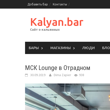
Skip
Добавить бар
Контакты
to
content
Kalyan.bar
Сайт о кальянных
БАРЫ
МАГАЗИНЫ
ЛЮДИ
БЛО
МСК Lounge в Отрадном
30.09.2019
Dima Zapier
938