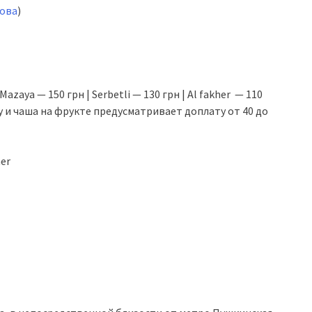
кова
)
Mazaya — 150 грн | Serbetli — 130 грн | Al fakher — 110
у и чаша на фрукте предусматривает доплату от 40 до
her