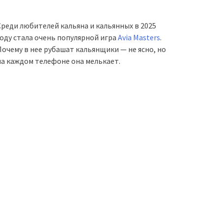
Среди любителей кальяна и кальянных в 2025
году стала очень популярной игра
Avia Masters
.
Почему в нее рубашат кальянщики — не ясно, но
на каждом телефоне она мелькает.