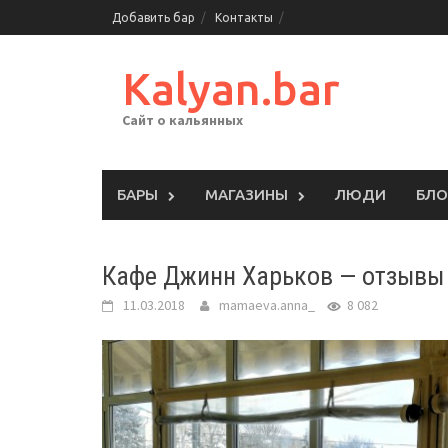
Skip
Добавить бар
Контакты
to
content
Kalyan.bar
Сайт о кальянных
БАРЫ
МАГАЗИНЫ
ЛЮДИ
БЛО
Кафе Джинн Харьков — отзывы 
11.03.2018
mamaeva.anna_
8 082