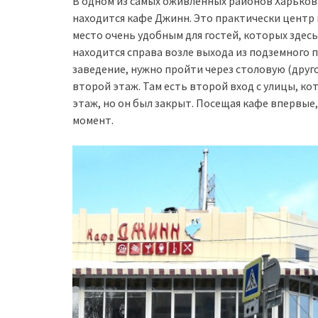
В одном из самых оживленных районов Харьков
находится кафе Джинн. Это практически центр 
место очень удобным для гостей, которых здес
находится справа возле выхода из подземного п
заведение, нужно пройти через столовую (друго
второй этаж. Там есть второй вход с улицы, к
этаж, но он был закрыт. Посещая кафе впервые,
момент.