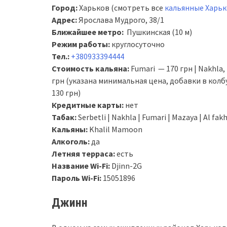
Город:
Харьков (смотреть все
кальянные Харь
Адрес:
Ярослава Мудрого, 38/1
Ближайшее метро:
Пушкинская (10 м)
Режим работы:
круглосуточно
Тел.:
+380933394444
Стоимость кальяна:
Fumari
— 170 грн | Nakhla, 
грн (указана минимальная цена, добавки в колб
130 грн)
Кредитные карты:
нет
Табак:
Serbetli | Nakhla | Fumari | Mazaya | Al fak
Кальяны:
Khalil Mamoon
Алкоголь:
да
Летняя терраса:
есть
Название Wi-Fi:
Djinn-2G
Пароль Wi-Fi:
15051896
Джинн