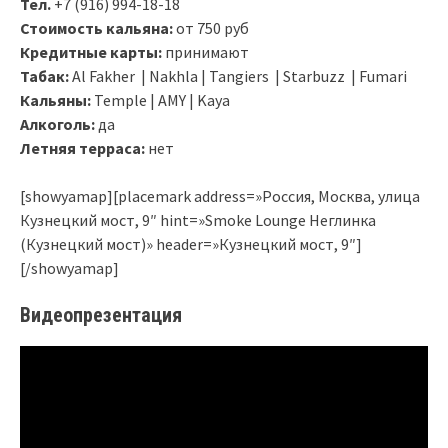
Тел.
+7 (916) 994-18-18
Стоимость кальяна:
от 750 руб
Кредитные карты:
принимают
Табак:
Al Fakher | Nakhla | Tangiers | Starbuzz | Fumari
Кальяны:
Temple | AMY | Kaya
Алкоголь:
да
Летняя терраса:
нет
[showyamap][placemark address=»Россия, Москва, улица
Кузнецкий мост, 9″ hint=»Smoke Lounge Неглинка
(Кузнецкий мост)» header=»Кузнецкий мост, 9″]
[/showyamap]
Видеопрезентация