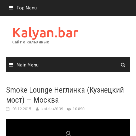
Skip
Top Menu
to
content
Kalyan.bar
Сайт о кальянных
Main Menu
Smoke Lounge Неглинка (Кузнецкий
мост) — Москва
08.12.2015
katala49139
10 890