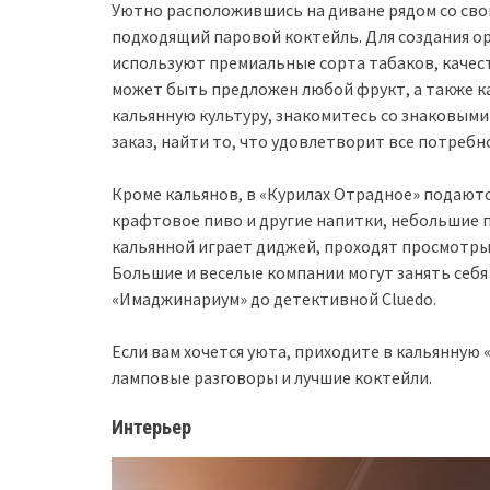
Уютно расположившись на диване рядом со сво
подходящий паровой коктейль. Для создания ор
используют премиальные сорта табаков, качест
может быть предложен любой фрукт, а также ка
кальянную культуру, знакомитесь со знаковым
заказ, найти то, что удовлетворит все потребно
Кроме кальянов, в «Курилах Отрадное» подают
крафтовое пиво и другие напитки, небольшие пе
кальянной играет диджей, проходят просмотр
Большие и веселые компании могут занять себя
«Имаджинариум» до детективной Cluedo.
Если вам хочется уюта, приходите в кальянную 
ламповые разговоры и лучшие коктейли.
Интерьер