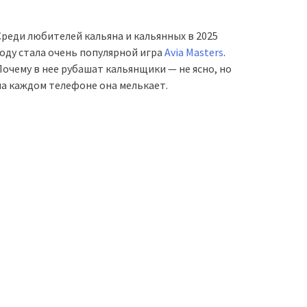
Среди любителей кальяна и кальянных в 2025
году стала очень популярной игра
Avia Masters
.
Почему в нее рубашат кальянщики — не ясно, но
на каждом телефоне она мелькает.