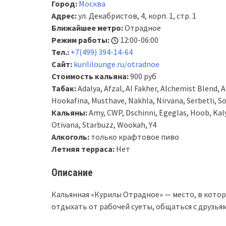
Город:
Москва
Адрес:
ул. Декабристов, 4, корп. 1, стр. 1
Ближайшее метро:
Отрадное
Режим работы:
12:00-06:00
Тел.:
+7(499) 394-14-64
Сайт:
kurililounge.ru/otradnoe
Стоимость кальяна:
900 руб
Табак:
Adalya, Afzal, Al Fakher, Alchemist Blend, 
Hookafina, Musthave, Nakhla, Nirvana, Serbetli, S
Кальяны:
Amy, CWP, Dschinni, Egeglas, Hoob, Kal
Otivana, Starbuzz, Wookah, Y4
Алкоголь:
только крафтовое пиво
Летняя терраса:
Нет
Описание
Кальянная «Курилы Отрадное» — место, в кото
отдыхать от рабочей суеты, общаться с друзьям