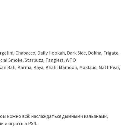
Argelini, Chabacco, Daily Hookah, Dark Side, Dokha, Frigate,
ocial Smoke, Starbuzz, Tangiers, WTO
yan Bali, Karma, Kaya, Khalil Mamoon, Maklaud, Matt Pear,
ром можно всё: наслаждаться дымными кальянами,
и и играть в PS4.