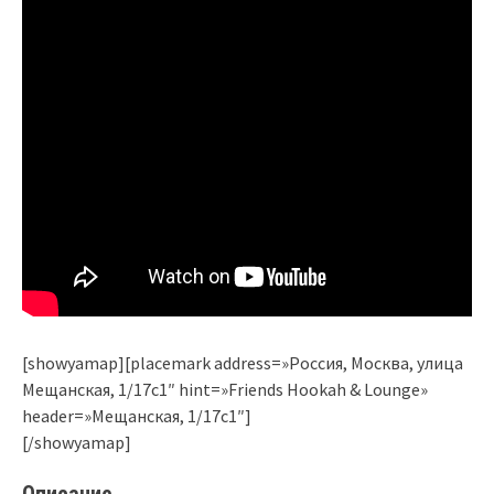
[showyamap][placemark address=»Россия, Москва, улица
Мещанская, 1/17с1″ hint=»Friends Hookah & Lounge»
header=»Мещанская, 1/17с1″]
[/showyamap]
Описание