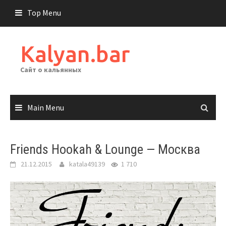
Skip
Top Menu
to
content
Kalyan.bar
Сайт о кальянных
Main Menu
Friends Hookah & Lounge — Москва
21.12.2015
katala49139
1 710