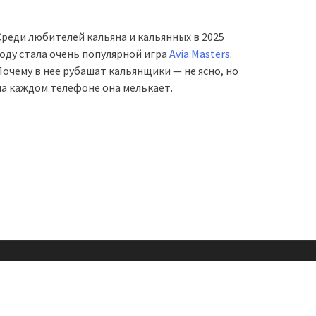
Среди любителей кальяна и кальянных в 2025
году стала очень популярной игра
Avia Masters
.
Почему в нее рубашат кальянщики — не ясно, но
на каждом телефоне она мелькает.