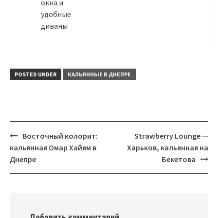
окна и
удобные
диваны
POSTED UNDER
КАЛЬЯННЫЕ В ДНЕПРЕ
Post
Восточный колорит:
Strawberry Lounge —
navigation
кальянная Омар Хайям в
Харьков, кальянная на
Днепре
Бекетова
Добавить комментарий