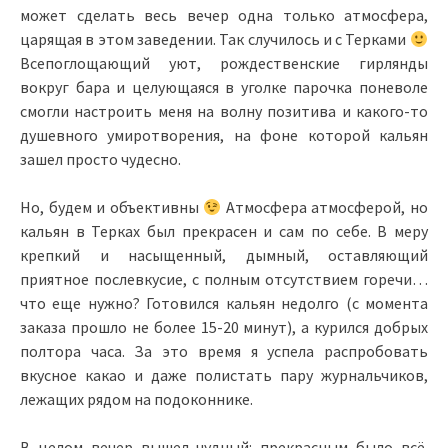
может сделать весь вечер одна только атмосфера,
царящая в этом заведении. Так случилось и с Терками
Всепоглощающий уют, рождественские гирлянды
вокруг бара и целующаяся в уголке парочка поневоле
смогли настроить меня на волну позитива и какого-то
душевного умиротворения, на фоне которой кальян
зашел просто чудесно.
Но, будем и объективны
Атмосфера атмосферой, но
кальян в Терках был прекрасен и сам по себе. В меру
крепкий и насыщенный, дымный, оставляющий
приятное послевкусие, с полным отсутствием горечи…
что еще нужно? Готовился кальян недолго (с момента
заказа прошло не более 15-20 минут), а курился добрых
полтора часа. За это время я успела распробовать
вкусное какао и даже полистать пару журнальчиков,
лежащих рядом на подоконнике.
В целом вечер вышел чудный: прекрасным было всё.