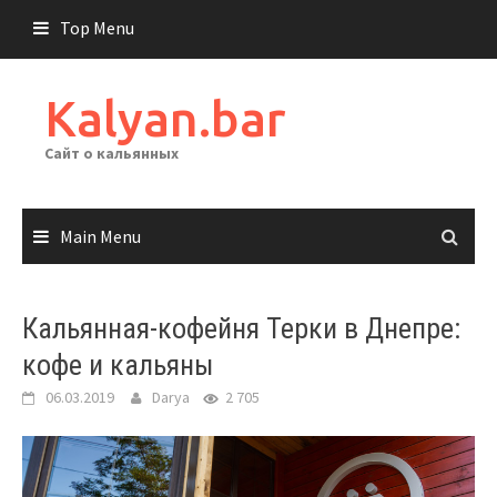
Skip
Top Menu
to
content
Kalyan.bar
Сайт о кальянных
Main Menu
Кальянная-кофейня Терки в Днепре:
кофе и кальяны
06.03.2019
Darya
2 705