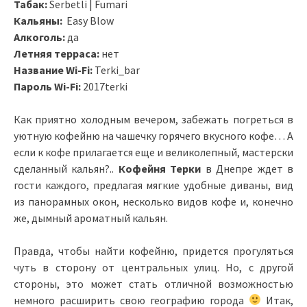
Табак:
Serbetli | Fumari
Кальяны:
Easy Blow
Алкоголь:
да
Летняя терраса:
нет
Название Wi-Fi:
Terki_bar
Пароль Wi-Fi:
2017terki
Как приятно холодным вечером, забежать погреться в
уютную кофейню на чашечку горячего вкусного кофе… А
если к кофе прилагается еще и великолепный, мастерски
сделанный кальян?..
Кофейня Терки
в Днепре ждет в
гости каждого, предлагая мягкие удобные диваны, вид
из панорамных окон, несколько видов кофе и, конечно
же, дымный ароматный кальян.
Правда, чтобы найти кофейню, придется прогуляться
чуть в сторону от центральных улиц. Но, с другой
стороны, это может стать отличной возможностью
немного расширить свою географию города
Итак,